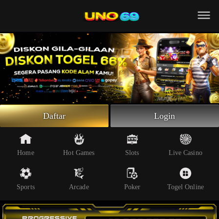
Beranda
Slot Online
Live Casino
Sportsbook
Arcade
Togel Online
Daftar
Login
Poker
Whatsapp
Home
Hot Games
Slots
Live Casino
Telegram
Sports
Arcade
Poker
Togel Online
Livechat