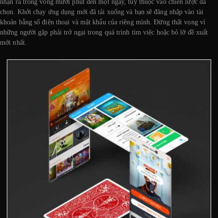
nhận ra trong vòng mười phút đến một ngày, tùy thuộc vào chiến lược đã
chọn. Khởi chạy ứng dụng mới đã tải xuống và bạn sẽ đăng nhập vào tài
khoản bằng số điện thoại và mật khẩu của riêng mình. Đừng thất vọng vì
những người gặp phải trở ngại trong quá trình tìm việc hoặc bỏ lỡ đề xuất
mới nhất.