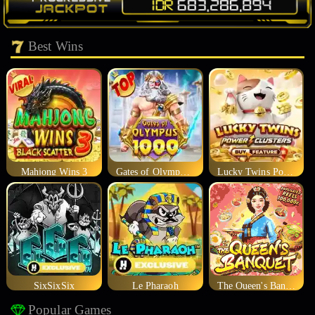
Best Wins
Mahjong Wins 3
Gates of Olympus 1000
Lucky Twins Power Clusters
SixSixSix
Le Pharaoh
The Queen's Banquet
Popular Games