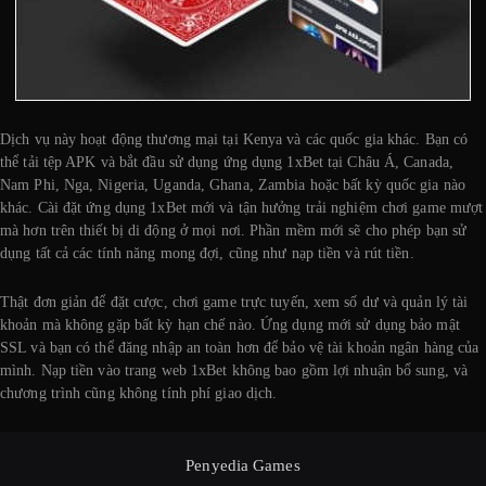
Dịch vụ này hoạt động thương mại tại Kenya và các quốc gia khác. Bạn có
thể tải tệp APK và bắt đầu sử dụng ứng dụng 1xBet tại Châu Á, Canada,
Nam Phi, Nga, Nigeria, Uganda, Ghana, Zambia hoặc bất kỳ quốc gia nào
khác. Cài đặt ứng dụng 1xBet mới và tận hưởng trải nghiệm chơi game mượt
mà hơn trên thiết bị di động ở mọi nơi. Phần mềm mới sẽ cho phép bạn sử
dụng tất cả các tính năng mong đợi, cũng như nạp tiền và rút tiền.
Thật đơn giản để đặt cược, chơi game trực tuyến, xem số dư và quản lý tài
khoản mà không gặp bất kỳ hạn chế nào. Ứng dụng mới sử dụng bảo mật
SSL và bạn có thể đăng nhập an toàn hơn để bảo vệ tài khoản ngân hàng của
mình. Nạp tiền vào trang web 1xBet không bao gồm lợi nhuận bổ sung, và
chương trình cũng không tính phí giao dịch.
Penyedia Games