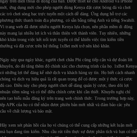
ngay trên điện thoại di động của bạn. Được thiết kế cho Android và iPhone
mới, ứng dụng mới cho phép người dùng Kenya đặt cược bóng đá và chơi
các trò chơi sòng bạc trực tuyến một cách dễ dàng. Ứng dụng hỗ trợ các
phương thức thanh toán địa phương, có sẵn bằng tiếng Anh và tiếng Swahili.
Vì trang web đã được nhiều người Kenya lựa chọn, nên phần mềm di động
này mang lại nhiều lợi ích và thân thiện với thành viên. Tuy nhiên, những
khó khăn trong việc kết nối trực tuyến có thể khiến việc tìm kiếm tiền
thưởng và đặt cược trên hệ thống 1xBet mới trở nên khó khăn.
Ngày này qua ngày khác, người chơi châu Phi cũng tiếp cận và dự đoán lời
khuyên, do đó tăng thêm độ chính xác cho chương trình của họ. 1xBet Kenya
có những lợi thế đáng kể nhờ dịch vụ khách hàng uy tín. Họ biết cách nhanh
chóng và dịch vụ hiệu quả là rất quan trọng để có được một ý thức cá cược
đủ cao. Điều này cho phép người chơi dễ dàng quản lý cược, theo dõi lợi
nhuận tiềm năng và có thể điều chỉnh cược khi cần thiết. Khuyến nghị chỉ
nên tạo biểu mẫu đăng ký trên trang web chính thức. Trong trường hợp này,
tệp APK của họ có thể nhận được phiên bản mới nhất và đảm bảo các yêu
cầu về chất lượng và bảo mật.
Hãy xem xét phản hồi của họ vì chúng có thể cung cấp những kết luận mới
mà bạn đang tìm kiếm. Nhu cầu rút tiền thực sự được phân tích và bạn có thể